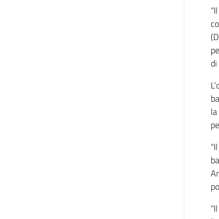
“I
co
(D
pe
di
L’
ba
la
pe
“I
ba
Am
po
“I