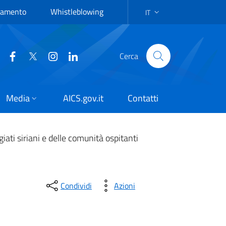
rtamento
Whistleblowing
IT
LANGUAGE SELECTION: IT
Cerca
Media
AICS.gov.it
Contatti
iati siriani e delle comunità ospitanti
Condividi
Azioni