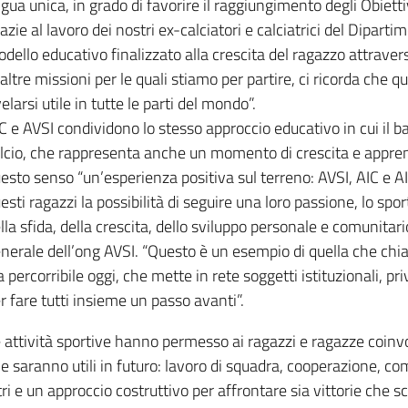
ngua unica, in grado di favorire il raggiungimento degli Obietti
azie al lavoro dei nostri ex-calciatori e calciatrici del Dipa
dello educativo finalizzato alla crescita del ragazzo attraver
 altre missioni per le quali stiamo per partire, ci ricorda che 
velarsi utile in tutte le parti del mondo”.
C e AVSI condividono lo stesso approccio educativo in cui il b
lcio, che rappresenta anche un momento di crescita e appren
esto senso “un’esperienza positiva sul terreno: AVSI, AIC e A
esti ragazzi la possibilità di seguire una loro passione, lo spor
lla sfida, della crescita, dello sviluppo personale e comunitar
nerale dell’ong AVSI. “Questo è un esempio di quella che chi
a percorribile oggi, che mette in rete soggetti istituzionali, priv
r fare tutti insieme un passo avanti”.
 attività sportive hanno permesso ai ragazzi e ragazze coinvo
e saranno utili in futuro: lavoro di squadra, cooperazione, c
tri e un approccio costruttivo per affrontare sia vittorie che s