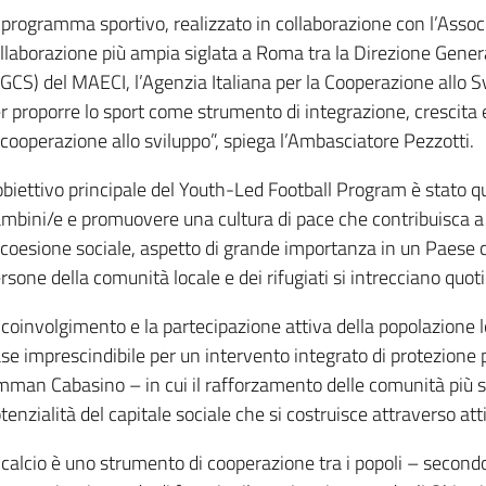
l programma sportivo, realizzato in collaborazione con l’Associ
llaborazione più ampia siglata a Roma tra la Direzione Gener
GCS) del MAECI, l’Agenzia Italiana per la Cooperazione allo Svi
r proporre lo sport come strumento di integrazione, crescita e 
 cooperazione allo sviluppo”, spiega l’Ambasciatore Pezzotti.
obiettivo principale del Youth-Led Football Program è stato q
mbini/e e promuovere una cultura di pace che contribuisca a p
 coesione sociale, aspetto di grande importanza in un Paese c
rsone della comunità locale e dei rifugiati si intrecciano quo
l coinvolgimento e la partecipazione attiva della popolazione l
se imprescindibile per un intervento integrato di protezione p
man Cabasino – in cui il rafforzamento delle comunità più 
tenzialità del capitale sociale che si costruisce attraverso atti
l calcio è uno strumento di cooperazione tra i popoli – seco