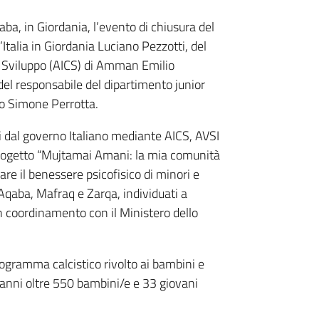
aba, in Giordania, l’evento di chiusura del
talia in Giordania Luciano Pezzotti, del
lo Sviluppo (AICS) di Amman Emilio
del responsabile del dipartimento junior
do Simone Perrotta.
ati dal governo Italiano mediante AICS, AVSI
 progetto “Mujtamai Amani: la mia comunità
rare il benessere psicofisico di minori e
i Aqaba, Mafraq e Zarqa, individuati a
in coordinamento con il Ministero dello
programma calcistico rivolto ai bambini e
2 anni oltre 550 bambini/e e 33 giovani