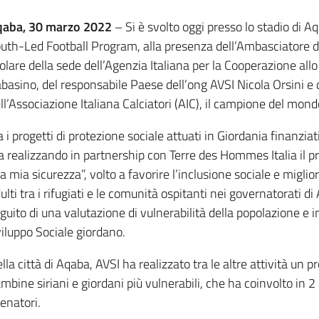
qaba, 30 marzo 2022
– Si è svolto oggi presso lo stadio di Aq
uth-Led Football Program, alla presenza dell’Ambasciatore d’I
tolare della sede dell’Agenzia Italiana per la Cooperazione al
basino, del responsabile Paese dell’ong AVSI Nicola Orsini e 
ll’Associazione Italiana Calciatori (AIC), il campione del mon
a i progetti di protezione sociale attuati in Giordania finanzi
a realizzando in partnership con Terre des Hommes Italia il
la mia sicurezza”, volto a favorire l’inclusione sociale e miglio
ulti tra i rifugiati e le comunità ospitanti nei governatorati d
guito di una valutazione di vulnerabilità della popolazione e 
iluppo Sociale giordano.
lla città di Aqaba, AVSI ha realizzato tra le altre attività un 
mbine siriani e giordani più vulnerabili, che ha coinvolto in 
lenatori.