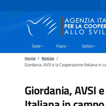
Skip to main content
Go to footer
Sede
Paesi
Settori
Home
/
Notizie
/
Giordania, AVSI e la Cooperazione Italiana in ca
Giordania, AVSI e
Italiana in campo