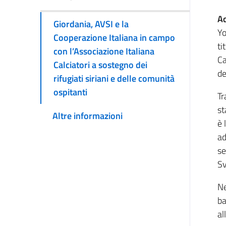
A
Giordania, AVSI e la
Yo
Cooperazione Italiana in campo
ti
con l’Associazione Italiana
Ca
Calciatori a sostegno dei
de
rifugiati siriani e delle comunità
ospitanti
Tr
st
Altre informazioni
è 
ad
se
Sv
Ne
ba
al