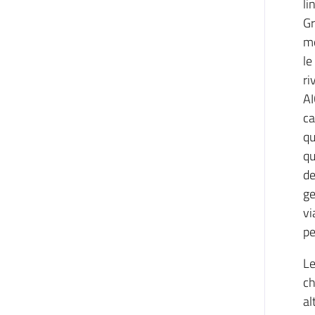
li
Gr
mo
le
ri
AI
ca
qu
qu
de
ge
vi
pe
Le
ch
al