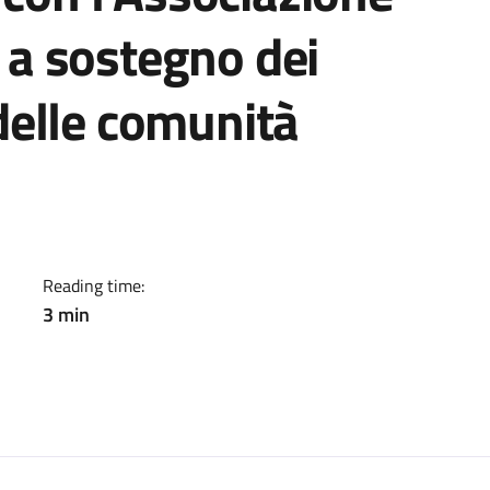
i a sostegno dei
e delle comunità
 – Si è svolto oggi presso
Reading time:
3 min