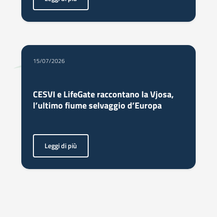
<p>A loro è dedicato il Premio Bianca Pomeranzi. Le vinci
15/07/2026
CESVI e LifeGate raccontano la Vjosa,
l’ultimo fiume selvaggio d’Europa
Leggi di più
<p>Nel sud dell’Albania, il fiume Vjosa attraversa territor