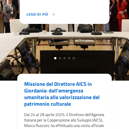
forte
un accordo da 990.000
Restauro di Jerash’
euro
LEGGI DI PIÙ
LO STUDY TOUR HA RAPPRESENTATO UN’OPPORTUNITÀ UNIC
LEGGI DI PIÙ
AICS AMMAN RINNOVA IL PROPRIO IMPEGNO A PROMUOVERE
LEGGI DI PIÙ
L’AGENZIA ITALIANA PER LA COOPERAZIONE ALLO SVILUPP
LEGGI DI PIÙ
JERASH (GERASA), GIORDANIA, 1° NOVEMBRE 2023 – AVVI
LEGGI DI PIÙ
AMMAN, GIORDANIA – 4 DICEMBRE 2023 – IN UN’INIZIATIV
Missione del Direttore AICS in
Giordania: dall’emergenza
umanitaria alla valorizzazione del
patrimonio culturale
Dal 24 al 28 aprile 2025, il Direttore dell’Agenzia
Italiana per la Cooperazione allo Sviluppo (AICS),
Marco Rusconi, ha effettuato una visita ufficiale