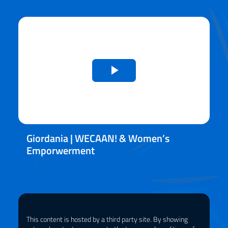
Riprduci
il
video
Giordania | WECAAN! & Women’s
Emporwerment
This content is hosted by a third party site. By showing