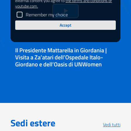
external content you agree to
the terms and conditions of
youtube.com.
Remember my choice
Riprduci
Accept
il
video
Il Presidente Mattarella in Giordania |
Visita a Za’atari dell’Ospedale Italo-
Giordano e dell’Oasis di UNWomen
Sedi estere
Vedi tutti