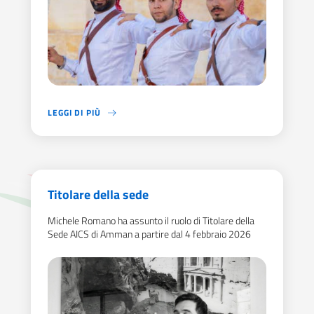
LEGGI DI PIÙ
IL PARTENARIATO TRA ITALIA E GIORDANIA SI FONDA SU VALO
Titolare della sede
Michele Romano ha assunto il ruolo di Titolare della
Sede AICS di Amman a partire dal 4 febbraio 2026