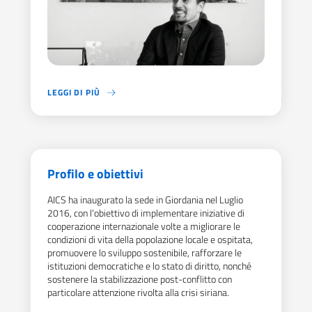
LEGGI DI PIÙ
MICHELE ROMANO HA ASSUNTO IL RUOLO DI TITOLARE DELLA 
Profilo e obiettivi
AICS ha inaugurato la sede in Giordania nel Luglio
2016, con l'obiettivo di implementare iniziative di
cooperazione internazionale volte a migliorare le
condizioni di vita della popolazione locale e ospitata,
promuovere lo sviluppo sostenibile, rafforzare le
istituzioni democratiche e lo stato di diritto, nonché
sostenere la stabilizzazione post-conflitto con
particolare attenzione rivolta alla crisi siriana.