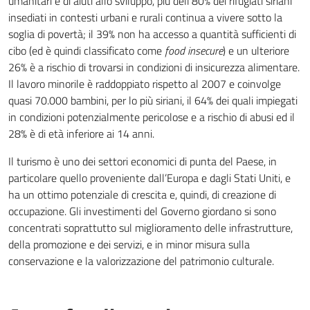
umanitari e di aiuti allo sviluppo, più dell’80% dei rifugiati siriani
insediati in contesti urbani e rurali continua a vivere sotto la
soglia di povertà; il 39% non ha accesso a quantità sufficienti di
cibo (ed è quindi classificato come
food insecure
) e un ulteriore
26% è a rischio di trovarsi in condizioni di insicurezza alimentare.
Il lavoro minorile è raddoppiato rispetto al 2007 e coinvolge
quasi 70.000 bambini, per lo più siriani, il 64% dei quali impiegati
in condizioni potenzialmente pericolose e a rischio di abusi ed il
28% è di età inferiore ai 14 anni.
Il turismo è uno dei settori economici di punta del Paese, in
particolare quello proveniente dall’Europa e dagli Stati Uniti, e
ha un ottimo potenziale di crescita e, quindi, di creazione di
occupazione. Gli investimenti del Governo giordano si sono
concentrati soprattutto sul miglioramento delle infrastrutture,
della promozione e dei servizi, e in minor misura sulla
conservazione e la valorizzazione del patrimonio culturale.