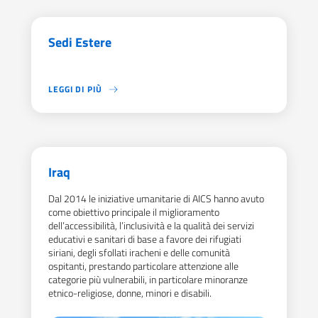
Sedi Estere
LEGGI DI PIÙ
L'AGENZIA SI AVVALE DI UNA RETE DI 20 SEDI ESTERE PER L
Iraq
Dal 2014 le iniziative umanitarie di AICS hanno avuto
come obiettivo principale il miglioramento
dell’accessibilità, l’inclusività e la qualità dei servizi
educativi e sanitari di base a favore dei rifugiati
siriani, degli sfollati iracheni e delle comunità
ospitanti, prestando particolare attenzione alle
categorie più vulnerabili, in particolare minoranze
etnico-religiose, donne, minori e disabili.