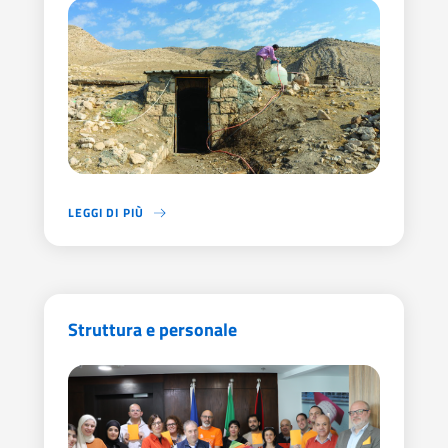
LEGGI DI PIÙ
DAL 2014 LE INIZIATIVE UMANITARIE DI AICS HANNO AVUTO CO
Struttura e personale