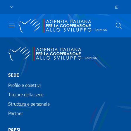
Skip to main content
Go to footer
IT
LANGUAGE 
SEDE
Profilo e obiettivi
Titolare della sede
Struttura e personale
Partner
PAESI